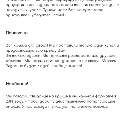
приукрашивая вид, мы показываем то, как вы все увидите
находясь в куполе! Приглашаем Вас на просмотр,
приходите и убедитесь сами!
Приватно!
Вся крыша для двоих! Мы поставили только один купол и
предоставили всю крышу Вам!
Вы только вдвоем! Мы не часть ресторана или другого
объекта! Мы крыша самого дорогого пентхаус Москвы!
Рядом не будет людей, вообще никого!
Необычно!
Мы создали свидание на крыше в уникальном формате в
2014 году, чтобы дарить действительно потрясающие
эмоции. У нас всегда тепло, уютно, и впечатляюще!