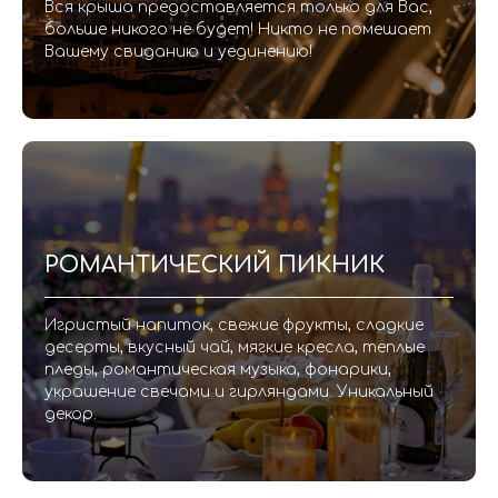
Вся крыша предоставляется только для Вас,
больше никого не будет! Никто не помешает
Вашему свиданию и уединению!
РОМАНТИЧЕСКИЙ ПИКНИК
Игристый напиток, свежие фрукты, сладкие
десерты, вкусный чай, мягкие кресла, теплые
пледы, романтическая музыка, фонарики,
украшение свечами и гирляндами. Уникальный
декор.